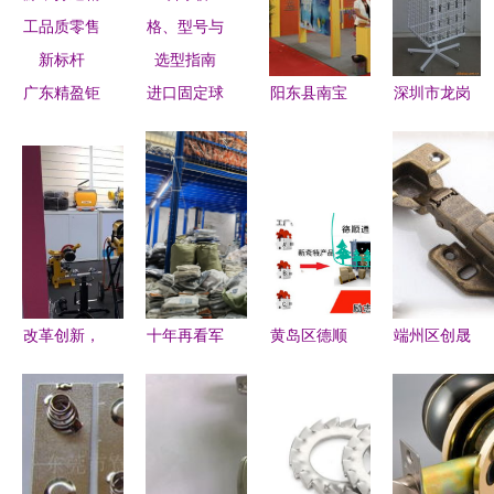
广东精盈钜
进口固定球
阳东县南宝
深圳市龙岗
弘五金 整
阀 价格、
五金日用制
区信诚通五
合优势资
型号与选型
品厂 专注
金厂 优质
源，打造精
指南
五金产品零
展示柜与五
工品质零售
售的品质之
金零售专家
新标杆
选
改革创新，
十年再看军
黄岛区德顺
端州区创晟
虎王五金工
埔:电商先
通达 批发
五金制品厂
具的前进之
行者火种终
定制的瑞士
专注五金产
旅
燎原 五金
绒豹纹口
品零售，
产品零售
罩，守护秋
服...