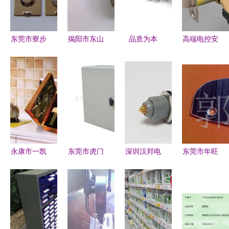
冬时尚新典
范
东莞市寮步
揭阳市东山
品质为本
高端电控安
枭翔五金制
区城西刚盛
稳健前行
全专家 中
品厂 玩具
五金厂门窗
——普贤五
山威固主打
五金配件全
五金产品列
金工具聚焦
威固球锁
品类零售，
表与零售指
品质体验与
3218系列
打造趣味与
南
精细零售
与定制化五
质感的可靠
金解决方案
之选
永康市一凯
东莞市虎门
深圳汉邦电
东莞市年旺
五金厂 精
欧智普五金
子科技 专
五金制品
品酒类包装
制品厂 匠
业五金塑胶
— 机械零
与五金产品
心五金，点
件与模具制
部件加工与
零售导览
亮品质生活
造的高品质
五金产品零
服务商
售一站式服