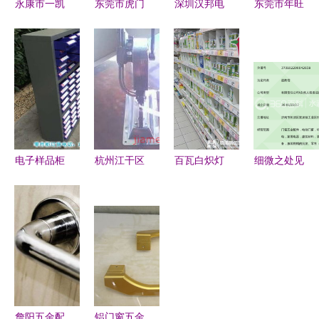
永康市一凯
东莞市虎门
深圳汉邦电
东莞市年旺
五金厂 精
欧智普五金
子科技 专
五金制品
品酒类包装
制品厂 匠
业五金塑胶
— 机械零
与五金产品
心五金，点
件与模具制
部件加工与
零售导览
亮品质生活
造的高品质
五金产品零
服务商
售一站式服
务商
电子样品柜
杭州江干区
百瓦白炽灯
细微之处见
新质造 河
三卫五金厂
禁售20余天
真章 济南
北75抽屉柜
文具店加盟
超市整洁下
宝乐五金制
联动五金零
连锁火爆招
架，零售店
品的品质坚
售，重塑样
商中，携手
与五金店仍
守
本存储量产
全球加盟网
有存在
体系
共赢未来
詹阳五金配
铝门窗五金