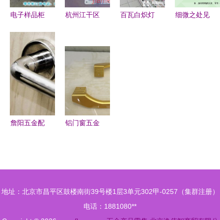
电子样品柜
杭州江干区
百瓦白炽灯
细微之处见
新质造 河
三卫五金厂
禁售20余天
真章 济南
北75抽屉柜
文具店加盟
超市整洁下
宝乐五金制
联动五金零
连锁火爆招
架，零售店
品的品质坚
售，重塑样
商中，携手
与五金店仍
守
本存储量产
全球加盟网
有存在
体系
共赢未来
詹阳五金配
铝门窗五金
件 品质卓
配件 源自
越的产品展
精工品质的
示与零售信
实用艺术品
息
地址：北京市昌平区鼓楼南街39号楼1层3单元302甲-0257（集群注册）
电话：1881080**