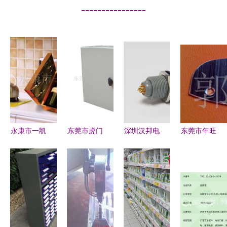
----------------
永康市一凯
东莞市虎门
深圳汉邦电
东莞市年旺
五金厂 精
欧智普五金
子科技 专
五金制品
品酒类包装
制品厂 匠
业五金塑胶
— 机械零
与五金产品
心五金，点
件与模具制
部件加工与
零售导览
亮品质生活
造的高品质
五金产品零
服务商
售一站式服
务商