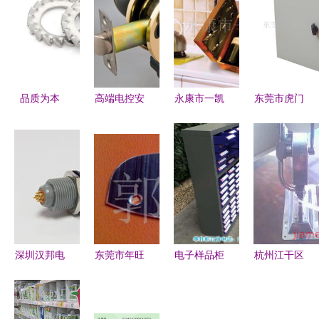
品质为本
高端电控安
永康市一凯
东莞市虎门
稳健前行
全专家 中
五金厂 精
欧智普五金
——普贤五
山威固主打
品酒类包装
制品厂 匠
金工具聚焦
威固球锁
与五金产品
心五金，点
品质体验与
3218系列
零售导览
亮品质生活
精细零售
与定制化五
金解决方案
深圳汉邦电
东莞市年旺
电子样品柜
杭州江干区
子科技 专
五金制品
新质造 河
三卫五金厂
业五金塑胶
— 机械零
北75抽屉柜
文具店加盟