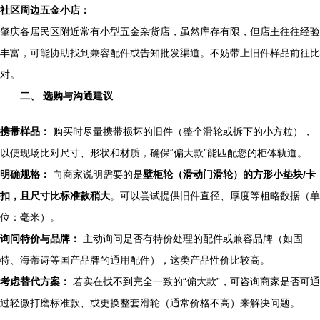
社区周边五金小店：
肇庆各居民区附近常有小型五金杂货店，虽然库存有限，但店主往往经验
丰富，可能协助找到兼容配件或告知批发渠道。不妨带上旧件样品前往比
对。
二、 选购与沟通建议
携带样品：
购买时尽量携带损坏的旧件（整个滑轮或拆下的小方粒），
以便现场比对尺寸、形状和材质，确保“偏大款”能匹配您的柜体轨道。
明确规格：
向商家说明需要的是
壁柜轮（滑动门滑轮）的方形小垫块/卡
扣，且尺寸比标准款稍大
。可以尝试提供旧件直径、厚度等粗略数据（单
位：毫米）。
询问特价与品牌：
主动询问是否有特价处理的配件或兼容品牌（如固
特、海蒂诗等国产品牌的通用配件），这类产品性价比较高。
考虑替代方案：
若实在找不到完全一致的“偏大款”，可咨询商家是否可通
过轻微打磨标准款、或更换整套滑轮（通常价格不高）来解决问题。