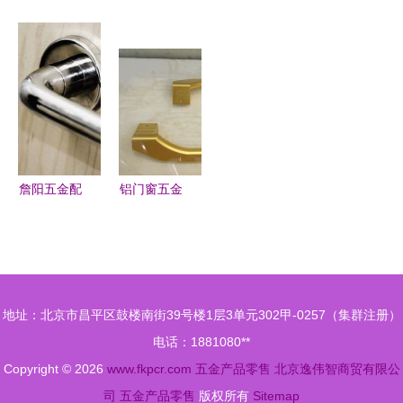
新质造 河
三卫五金厂
禁售20余天
真章 济南
北75抽屉柜
文具店加盟
超市整洁下
宝乐五金制
联动五金零
连锁火爆招
架，零售店
品的品质坚
售，重塑样
商中，携手
与五金店仍
守
本存储量产
全球加盟网
有存在
体系
共赢未来
詹阳五金配
铝门窗五金
件 品质卓
配件 源自
越的产品展
精工品质的
示与零售信
实用艺术品
息
地址：北京市昌平区鼓楼南街39号楼1层3单元302甲-0257（集群注册）
电话：1881080**
Copyright © 2026
www.fkpcr.com
五金产品零售
北京逸伟智商贸有限公
司
五金产品零售
版权所有
Sitemap