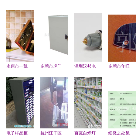
永康市一凯
东莞市虎门
深圳汉邦电
东莞市年旺
五金厂 精
欧智普五金
子科技 专
五金制品
品酒类包装
制品厂 匠
业五金塑胶
— 机械零
与五金产品
心五金，点
件与模具制
部件加工与
零售导览
亮品质生活
造的高品质
五金产品零
服务商
售一站式服
务商
电子样品柜
杭州江干区
百瓦白炽灯
细微之处见