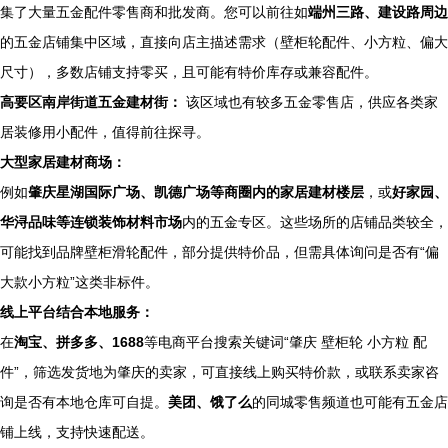
集了大量五金配件零售商和批发商。您可以前往如
端州三路、建设路周边
的五金店铺集中区域，直接向店主描述需求（壁柜轮配件、小方粒、偏大
尺寸），多数店铺支持零买，且可能有特价库存或兼容配件。
高要区南岸街道五金建材街：
该区域也有较多五金零售店，供应各类家
居装修用小配件，值得前往探寻。
大型家居建材商场：
例如
肇庆星湖国际广场、凯德广场等商圈内的家居建材楼层
，或
好家园、
华浔品味等连锁装饰材料市场
内的五金专区。这些场所的店铺品类较全，
可能找到品牌壁柜滑轮配件，部分提供特价品，但需具体询问是否有“偏
大款小方粒”这类非标件。
线上平台结合本地服务：
在
淘宝、拼多多、1688
等电商平台搜索关键词“肇庆 壁柜轮 小方粒 配
件”，筛选发货地为肇庆的卖家，可直接线上购买特价款，或联系卖家咨
询是否有本地仓库可自提。
美团、饿了么
的同城零售频道也可能有五金店
铺上线，支持快速配送。